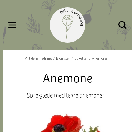
Meny
Gå til hovedinnhold
Gå til hovedmeny
Du er her
Alltidenanledning
Blomster
Buketter
Anemone
Anemone
Spre glede med lekre anemoner!