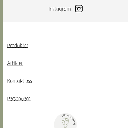
Instagram
Snarveier
Produkter
Artikler
Kontakt oss
Personvern