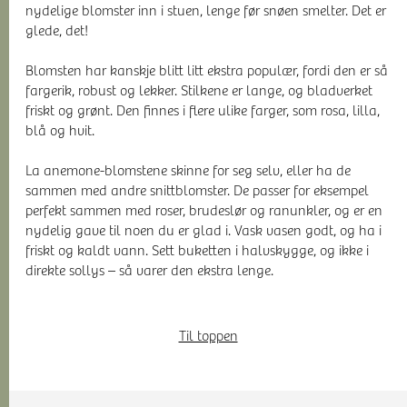
nydelige blomster inn i stuen, lenge før snøen smelter. Det er
glede, det!
Blomsten har kanskje blitt litt ekstra populær, fordi den er så
fargerik, robust og lekker. Stilkene er lange, og bladverket
friskt og grønt. Den finnes i flere ulike farger, som rosa, lilla,
blå og hvit.
La anemone-blomstene skinne for seg selv, eller ha de
sammen med andre snittblomster. De passer for eksempel
perfekt sammen med roser, brudeslør og ranunkler, og er en
nydelig gave til noen du er glad i. Vask vasen godt, og ha i
friskt og kaldt vann. Sett buketten i halvskygge, og ikke i
direkte sollys – så varer den ekstra lenge.
Til toppen