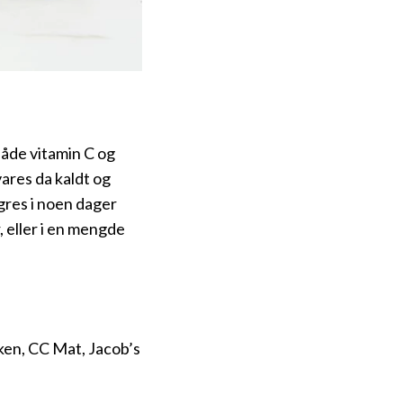
både vitamin C og
ares da kaldt og
agres i noen dager
 eller i en mengde
ken, CC Mat, Jacob’s