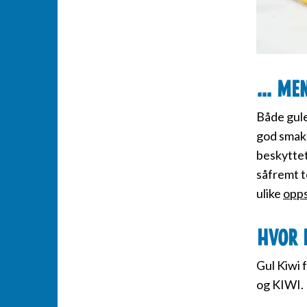
... Me
Både gule
god smak.
beskyttet
såfremt t
ulike
opps
Hvor 
Gul Kiwi 
og KIWI