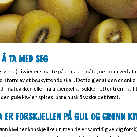
 å ta med seg
grønne) kiwier er smarte på enda en måte, nettopp ved at 
, i form av et beskyttende skall. Dette gjør at den er enkel
i matpakken eller ha tilgjengelig i sekken etter trening. I t
 den gule kiwien spises, bare husk å vaske det først.
a er forskjellen på gul og grønn ki
nn kiwi ser kanskje like ut, men de er samtidig veldig forskj