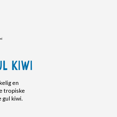
wi
UL KIWI
kelig en
e tropiske
 gul kiwi.