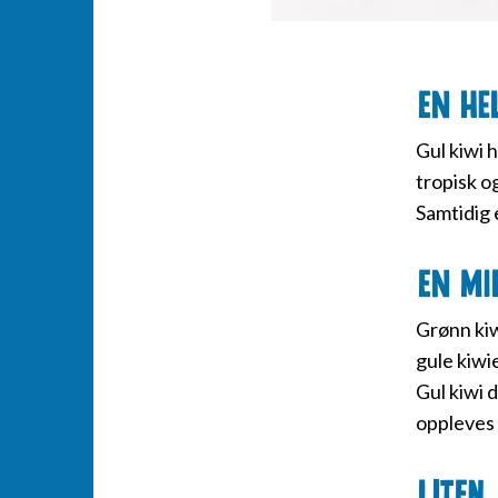
En he
Gul kiwi 
tropisk o
Samtidig 
En mi
Grønn kiw
gule kiwie
Gul kiwi 
oppleves 
Liten