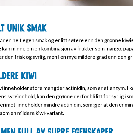
lt unik smak
har en helt egen smak og er litt søtere enn den grønne kiw
g kan minne om en kombinasjon av frukter som mango, pap
er den frisk og syrlig, men i en mye mildere grad enn den g
ldere kiwi
i inneholder store mengder actinidin, som er et enzym. I
ns syreinnhold, kan den grønne derfor bli litt for syrlig i s
derimot, inneholder mindre actinidin, som gjør at den er min
som en mildere kiwi-variant.
, men full av supre egenskaper