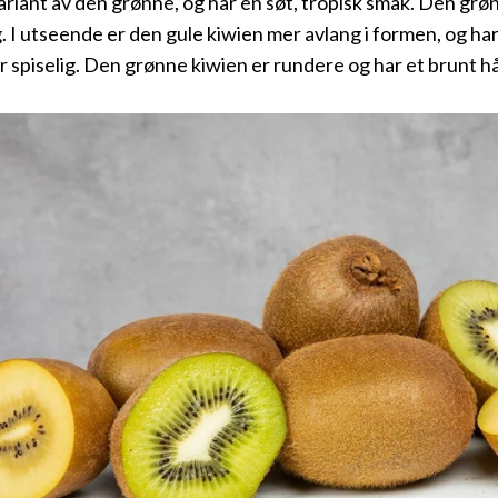
ariant av den grønne, og har en søt, tropisk smak. Den grøn
g. I utseende er den gule kiwien mer avlang i formen, og har
r spiselig. Den grønne kiwien er rundere og har et brunt hå