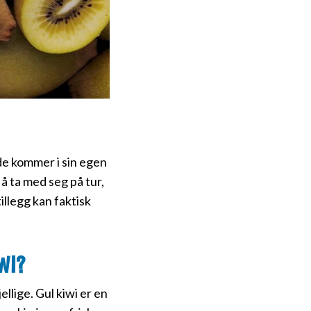
de kommer i sin egen
 å ta med seg på tur,
illegg kan faktisk
wi?
ellige. Gul kiwi er en