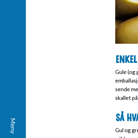
Enkel
Gule (og 
emballasje
sende med 
skallet på
Så hv
Gul og grø