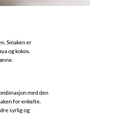
ien. Smaken er
aya og kokos.
rønne.
 kombinasjon med den
maken for enkelte.
dre syrlig og