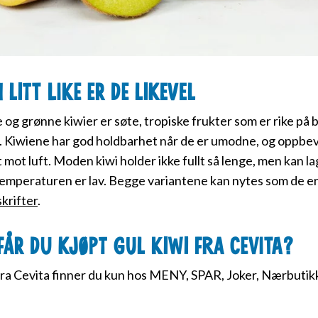
n litt like er de likevel
 og grønne kiwier er søte, tropiske frukter som er rike på 
 Kiwiene har god holdbarhet når de er umodne, og oppbev
 mot luft. Moden kiwi holder ikke fullt så lenge, men kan l
emperaturen er lav. Begge variantene kan nytes som de er,
krifter
.
får du kjøpt Gul Kiwi fra Cevita?
fra Cevita finner du kun hos MENY, SPAR, Joker, Nærbutik
.