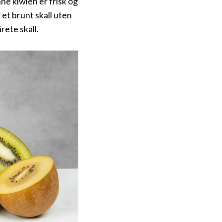
ne kiwien er frisk og
 et brunt skall uten
rete skall.