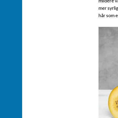
mildere v
mer syrli
hår som e