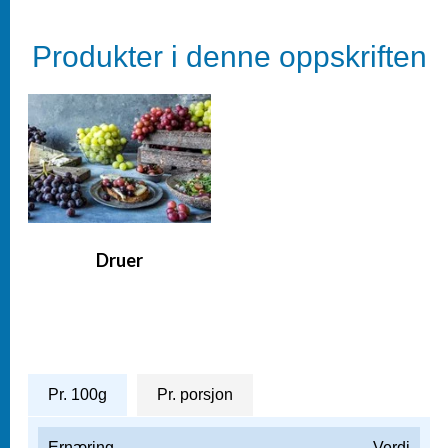
Produkter i denne oppskriften
Druer
Næringsinnhold
Pr. 100g
Pr. porsjon
Ernæring
Verdi