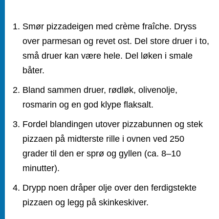
Smør pizzadeigen med crème fraîche. Dryss
Slik gjør du det
over parmesan og revet ost. Del store druer i to,
små druer kan være hele. Del løken i smale
båter.
Bland sammen druer, rødløk, olivenolje,
rosmarin og en god klype flaksalt.
Fordel blandingen utover pizzabunnen og stek
pizzaen på midterste rille i ovnen ved 250
grader til den er sprø og gyllen (ca. 8–10
minutter).
Drypp noen dråper olje over den ferdigstekte
pizzaen og legg på skinkeskiver.