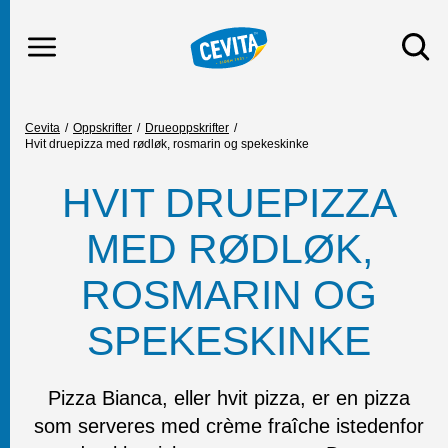
MENY
Gå til hovedinnhold
Gå til hovedmeny
DU ER HER
Cevita
Oppskrifter
Drueoppskrifter
Hvit druepizza med rødløk, rosmarin og spekeskinke
HVIT DRUEPIZZA
MED RØDLØK,
ROSMARIN OG
SPEKESKINKE
Pizza Bianca, eller hvit pizza, er en pizza
som serveres med crème fraîche istedenfor