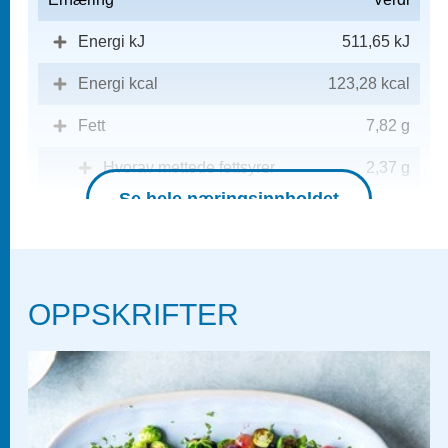
Energi kJ
511,65 kJ
Energi kcal
123,28 kcal
Fett
7,82 g
Hvorav mettede fettsyrer
2,37 g
Se hele næringsinnholdet
Karbohydrater
8,24 g
Hvorav sukkerarter
8,23 g
Kostfiber
2,34 g
OPPSKRIFTER
Protein
3,69 g
Salt
0,13 g