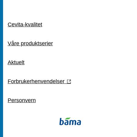
SNARVEIER
Cevita-kvalitet
Våre produktserier
Aktuelt
Forbrukerhenvendelser
Personvern
KONTAKT