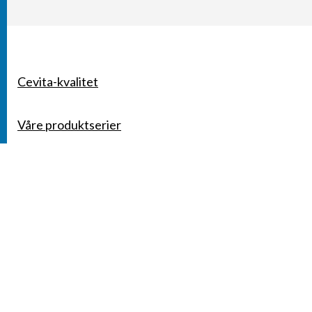
Cevita-kvalitet
SNARVEIER
Våre produktserier
Aktuelt
Forbrukerhenvendelser
Personvern
KONTAKT