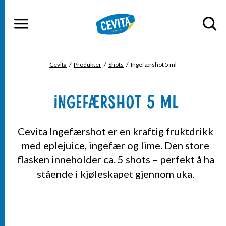
Gå til hovedinnhold
Gå til hovedmeny
MENY
Cevita
Produkter
Shots
Ingefærshot 5 ml
DU ER HER
INGEFÆRSHOT 5 ML
Cevita Ingefærshot er en kraftig fruktdrikk
med eplejuice, ingefær og lime. Den store
flasken inneholder ca. 5 shots – perfekt å ha
stående i kjøleskapet gjennom uka.