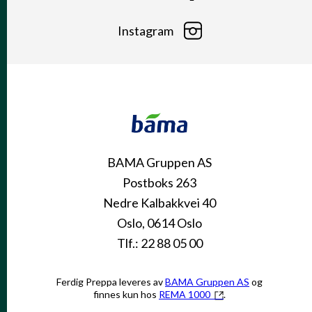
Instagram
KONTAKT
SNARVEIER
BAMA Gruppen AS
Postboks 263
Nedre Kalbakkvei 40
Oslo, 0614 Oslo
Tlf.: 22 88 05 00
Ferdig Preppa leveres av
BAMA Gruppen AS
og
finnes kun hos
REMA 1000
.