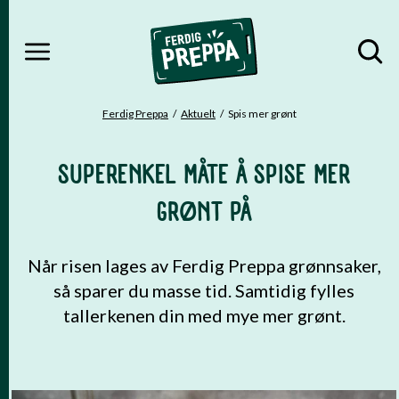
MENY
Gå til hovedinnhold
Gå til hovedmeny
Ferdig Preppa
Aktuelt
Spis mer grønt
DU ER HER
SUPERENKEL MÅTE Å SPISE MER
GRØNT PÅ
Når risen lages av Ferdig Preppa grønnsaker,
så sparer du masse tid. Samtidig fylles
tallerkenen din med mye mer grønt.