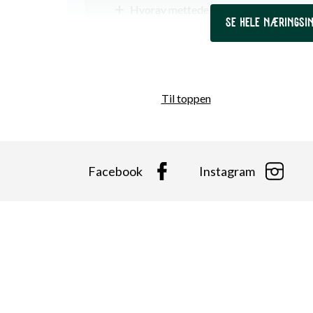
Hvorav mettede fettsyrer
SE HELE NÆRINGSI
Karbohydrater
Hvorav sukkerarter
Kostfiber
Til toppen
Protein
Vitamin E
Facebook
Instagram