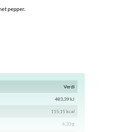
rnet pepper.
Verdi
483,39 kJ
115,15 kcal
6,33 g