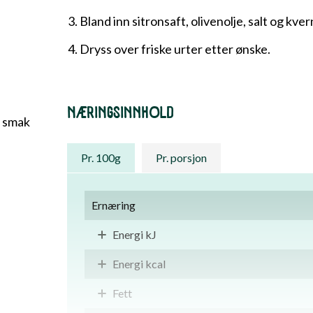
Bland inn sitronsaft, olivenolje, salt og kve
Dryss over friske urter etter ønske.
NÆRINGSINNHOLD
r smak
Pr. 100g
Pr. porsjon
Ernæring
Energi kJ
Energi kcal
Fett