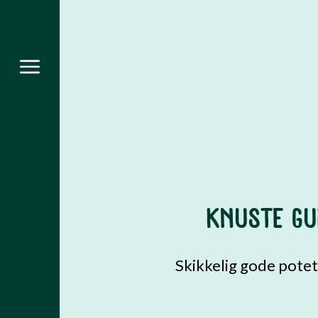
MENY
Gå til hovedinnhold
Gå til hovedmeny
DU ER HER
KNUSTE GU
Skikkelig gode potet