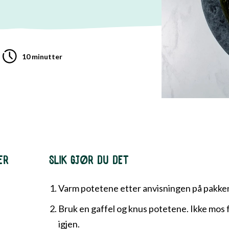
10 minutter
ER
SLIK GJØR DU DET
Varm potetene etter anvisningen på pakke
Bruk en gaffel og knus potetene. Ikke mos f
igjen.