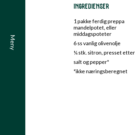
INGREDIENSER
1 pakke ferdig preppa
mandelpotet, eller
middagspoteter
6 ss vanlig olivenolje
¼ stk. sitron, presset ette
salt og pepper*
*ikke næringsberegnet