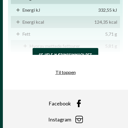
Energi kJ
332,55 kJ
Energi kcal
124,35 kcal
Fett
5,71 g
Hvorav mettede fettsyrer
5,81 g
SE HELE NÆRINGSINNHOLDET
Karbohydrater
12,85 g
Hvorav sukkerarter
8,32 g
Til toppen
Kostfiber
8,88 g
Protein
4,53 g
Facebook
Salt
13,49 g
Instagram