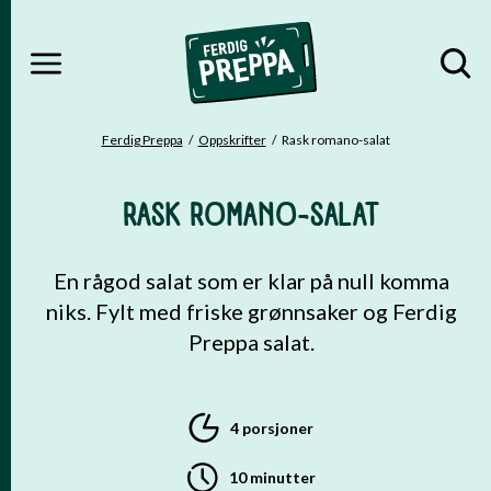
MENY
Gå til hovedinnhold
Gå til hovedmeny
Ferdig Preppa
Oppskrifter
Rask romano-salat
DU ER HER
RASK ROMANO-SALAT
En rågod salat som er klar på null komma
niks. Fylt med friske grønnsaker og Ferdig
Preppa salat.
4 porsjoner
10 minutter