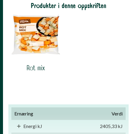
Produkter i denne oppskriften
Rot mix
NÆRINGSINNHOLD
Ernæring
Verdi
Energi kJ
2405,33 kJ