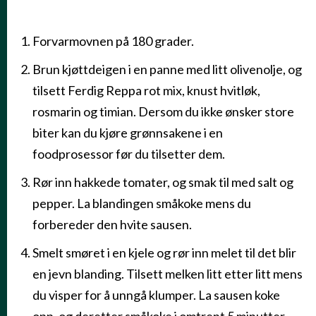
Forvarmovnen på 180 grader.
SLIK GJØR DU DET
Brun kjøttdeigen i en panne med litt olivenolje, og
tilsett Ferdig Reppa rot mix, knust hvitløk,
rosmarin og timian. Dersom du ikke ønsker store
biter kan du kjøre grønnsakene i en
foodprosessor før du tilsetter dem.
Rør inn hakkede tomater, og smak til med salt og
pepper. La blandingen småkoke mens du
forbereder den hvite sausen.
Smelt smøret i en kjele og rør inn melet til det blir
en jevn blanding. Tilsett melken litt etter litt mens
du visper for å unngå klumper. La sausen koke
opp, og deretter småkoke i omtrent 5 minutter.