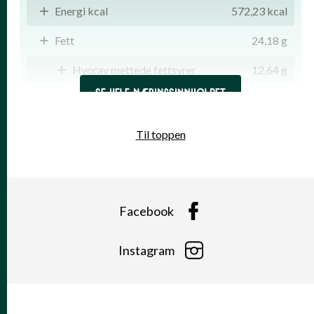
Energi kcal
572,23 kcal
Fett
24,18 g
Hvorav mettede fettsyrer
12,64 g
SE HELE NÆRINGSINNHOLDET
Karbohydrater
64,55 g
Hvorav sukkerarter
15,42 g
Til toppen
Kostfiber
6,58 g
Protein
21,15 g
Facebook
Salt
0,65 g
Vitamin A
129,98 RAE
(16% *)
Instagram
Vitamin D
1,13 µg
(22% *)
Vitamin E
1,94 alfa-TE
(16% *)