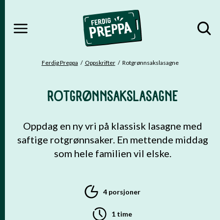
MENY
Gå til hovedinnhold
Gå til hovedmeny
Ferdig Preppa
Oppskrifter
Rotgrønnsakslasagne
DU ER HER
ROTGRØNNSAKSLASAGNE
Oppdag en ny vri på klassisk lasagne med
saftige rotgrønnsaker. En mettende middag
som hele familien vil elske.
4 porsjoner
1 time