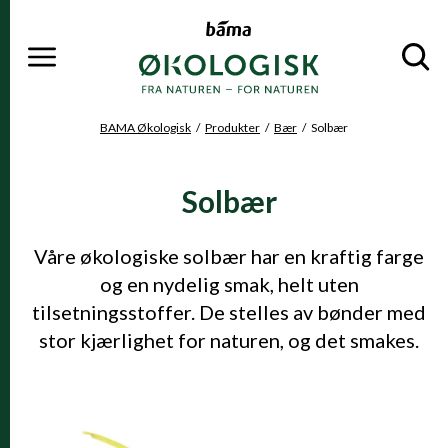
Meny
Gå til hovedinnhold
Gå til hovedmeny
Du er her
BAMA Økologisk
Produkter
Bær
Solbær
Solbær
Våre økologiske solbær har en kraftig farge
og en nydelig smak, helt uten
tilsetningsstoffer. De stelles av bønder med
stor kjærlighet for naturen, og det smakes.