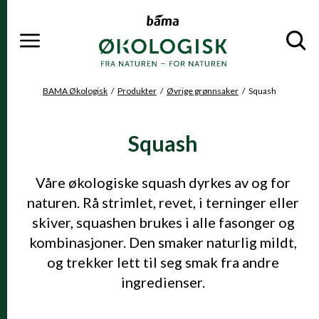
Meny
Gå til hovedinnhold
Gå til hovedmeny
Du er her
BAMA Økologisk
Produkter
Øvrige grønnsaker
Squash
Squash
Våre økologiske squash dyrkes av og for
naturen. Rå strimlet, revet, i terninger eller
skiver, squashen brukes i alle fasonger og
kombinasjoner. Den smaker naturlig mildt,
og trekker lett til seg smak fra andre
ingredienser.