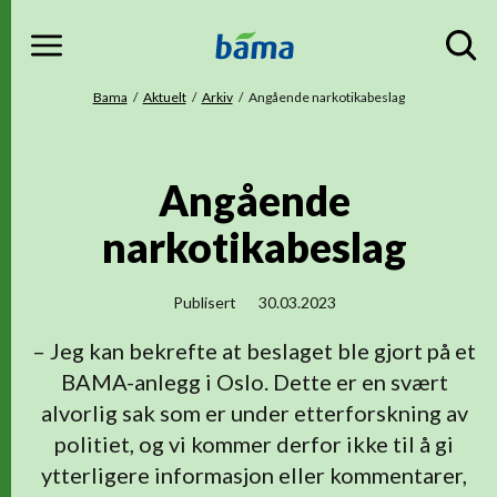
Meny
Gå til hovedinnhold
Gå til hovedmeny
Du er her
Bama
Aktuelt
Arkiv
Angående narkotikabeslag
Angående
narkotikabeslag
Publisert
30.03.2023
– Jeg kan bekrefte at beslaget ble gjort på et
BAMA-anlegg i Oslo. Dette er en svært
alvorlig sak som er under etterforskning av
politiet, og vi kommer derfor ikke til å gi
ytterligere informasjon eller kommentarer,