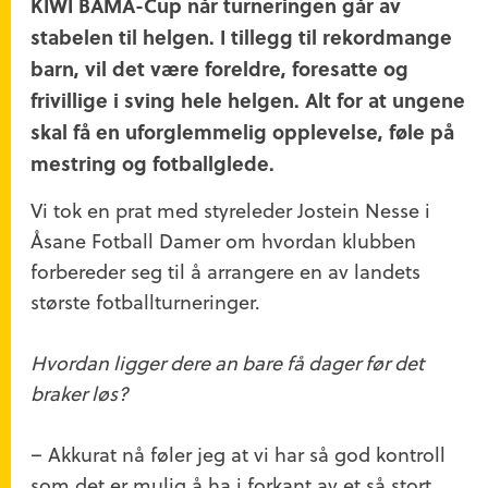
KIWI BAMA-Cup når turneringen går av
stabelen til helgen. I tillegg til rekordmange
barn, vil det være foreldre, foresatte og
frivillige i sving hele helgen. Alt for at ungene
skal få en uforglemmelig opplevelse, føle på
mestring og fotballglede.
Vi tok en prat med styreleder Jostein Nesse i
Åsane Fotball Damer om hvordan klubben
forbereder seg til å arrangere en av landets
største fotballturneringer.
Hvordan ligger dere an bare få dager før det
braker løs?
– Akkurat nå føler jeg at vi har så god kontroll
som det er mulig å ha i forkant av et så stort