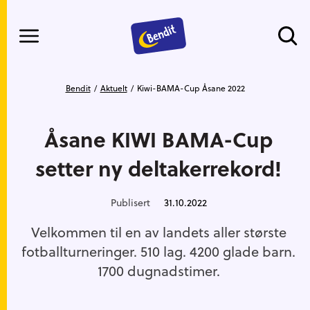
Meny
Gå til hovedinnhold
Gå til hovedmeny
Du er her
Bendit
Aktuelt
Kiwi-BAMA-Cup Åsane 2022
Åsane KIWI BAMA-Cup
setter ny deltakerrekord!
Publisert
31.10.2022
Velkommen til en av landets aller største
fotballturneringer. 510 lag. 4200 glade barn.
1700 dugnadstimer.