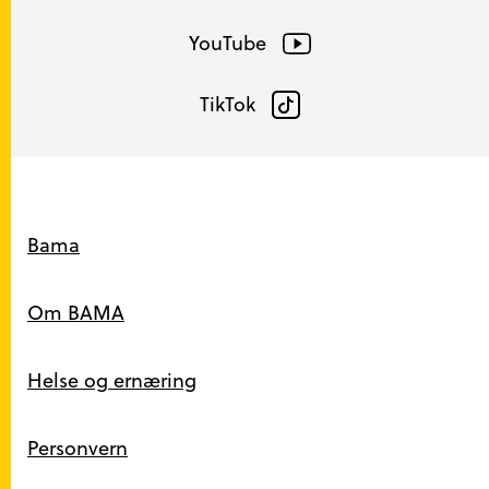
YouTube
TikTok
Snarveier
Bama
Om BAMA
Helse og ernæring
Personvern