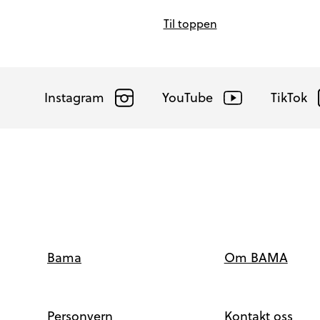
Til toppen
Instagram
YouTube
TikTok
Snarveier
Bama
Om BAMA
Personvern
Kontakt oss