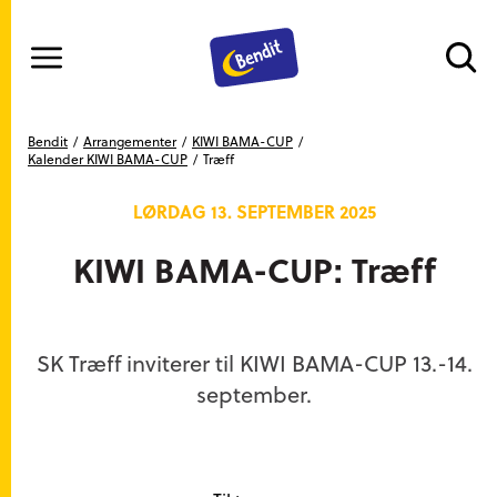
Meny
Gå til hovedinnhold
Gå til hovedmeny
Du er her
Bendit
Arrangementer
KIWI BAMA-CUP
Kalender KIWI BAMA-CUP
Træff
LØRDAG 13. SEPTEMBER 2025
KIWI BAMA-CUP: Træff
SK Træff inviterer til KIWI BAMA-CUP 13.-14.
september.