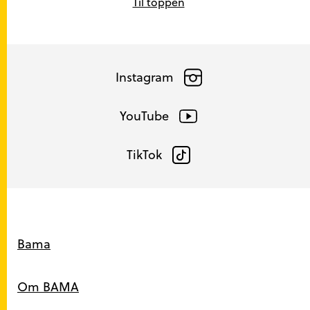
Til toppen
Instagram
YouTube
TikTok
Snarveier
Bama
Om BAMA