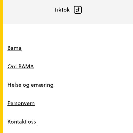
TikTok
Snarveier
Bama
Om BAMA
Helse og ernæring
Personvern
Kontakt oss