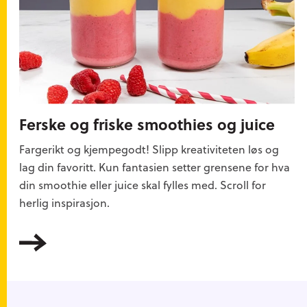
Protein
1,43 g
Salt
0,03 g
Vitamin C
(33%
26,73 mg
(askorbinsyre)
*)
Ferske og friske smoothies og juice
Vitamin B1 (tiamin)
(5% *)
0,06 mg
Fargerikt og kjempegodt! Slipp kreativiteten løs og
Vitamin B6 (pyridoksin)
(7% *)
lag din favoritt. Kun fantasien setter grensene for hva
0,11 mg
din smoothie eller juice skal fylles med. Scroll for
Vitamin B9 (folat)
(8% *)
herlig inspirasjon.
16,31 µg
Kalium (K)
(9% *)
192,54 mg
Les mer
Kalsium (Ca)
(6% *)
51,4 mg