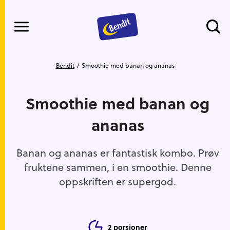
Meny
Gå til hovedinnhold
Gå til hovedmeny
Du er her
Bendit
Smoothie med banan og ananas
Smoothie med banan og
ananas
Banan og ananas er fantastisk kombo. Prøv
fruktene sammen, i en smoothie. Denne
oppskriften er supergod.
2 porsjoner