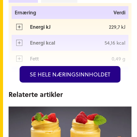
Ernæring
Verdi
Energi kJ
229,7 kJ
Energi kcal
54,16 kcal
Fett
0,49 g
SE HELE NÆRINGSINNHOLDET
Hvorav mettede fettsyrer
0,29 g
Karbohydrater
10,57 g
Relaterte artikler
Hvorav sukkerarter
9,54 g
Kostfiber
0,91 g