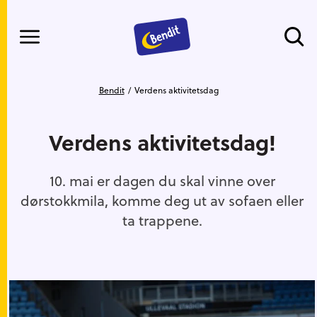
Meny
Gå til hovedinnhold
Gå til hovedmeny
Du er her
Bendit
Verdens aktivitetsdag
Verdens aktivitetsdag!
10. mai er dagen du skal vinne over
dørstokkmila, komme deg ut av sofaen eller
ta trappene.