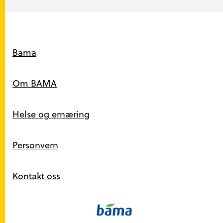
Snarveier
Bama
Om BAMA
Helse og ernæring
Personvern
Kontakt oss
Kontakt