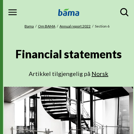
Menu
Gå til hovedinnhold
Gå til hovedmeny
Du er her
Bama
Om BAMA
Annual report 2022
Section 6
Financial statements
Artikkel tilgjengelig på
Norsk