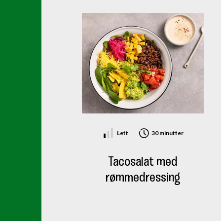
Lett
30 minutter
Tacosalat med
rømmedressing