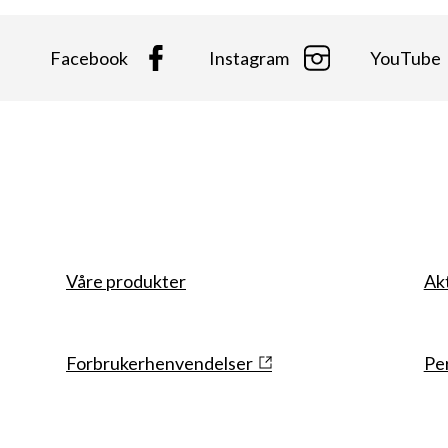
Facebook
Instagram
YouTube
Våre produkter
Ak
Snarveier
Forbrukerhenvendelser
Pe