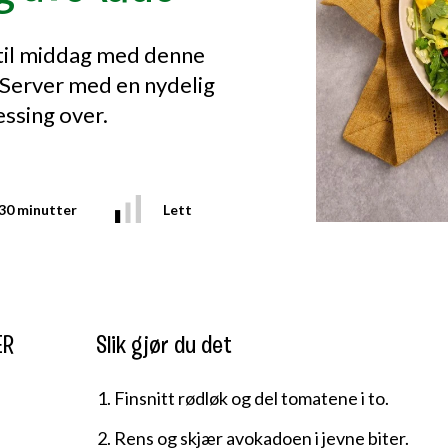
 til middag med denne
! Server med en nydelig
ssing over.
30 minutter
Lett
ER
Slik gjør du det
Finsnitt rødløk og del tomatene i to.
Rens og skjær avokadoen i jevne biter.