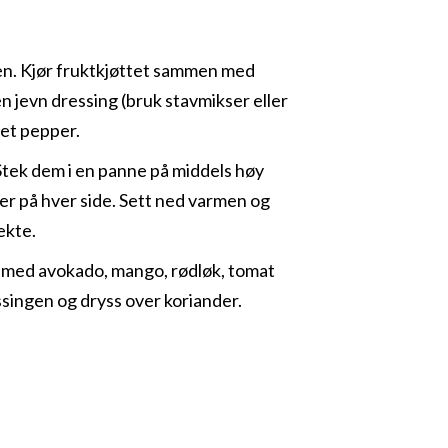
nen. Kjør fruktkjøttet sammen med
en jevn dressing (bruk stavmikser eller
net pepper.
Stek dem i en panne på middels høy
utter på hver side. Sett ned varmen og
ekte.
p med avokado, mango, rødløk, tomat
ssingen og dryss over koriander.