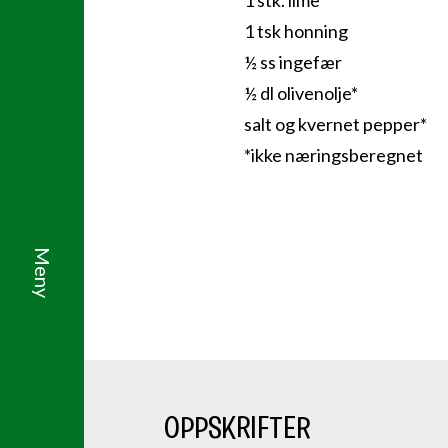
1 stk. lime
1 tsk honning
½ ss ingefær
½ dl olivenolje*
salt og kvernet pepper*
*ikke næringsberegnet
OPPSKRIFTER