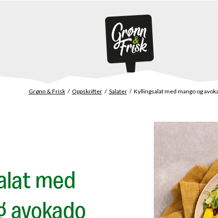
Grønn & Frisk
Oppskrifter
Salater
Kyllingsalat med mango og avok
salat med
g avokado