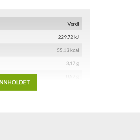
Verdi
229,72 kJ
55,13 kcal
3,17 g
0,57 g
INNHOLDET
5,26 g
5,24 g
1,74 g
0,51 g