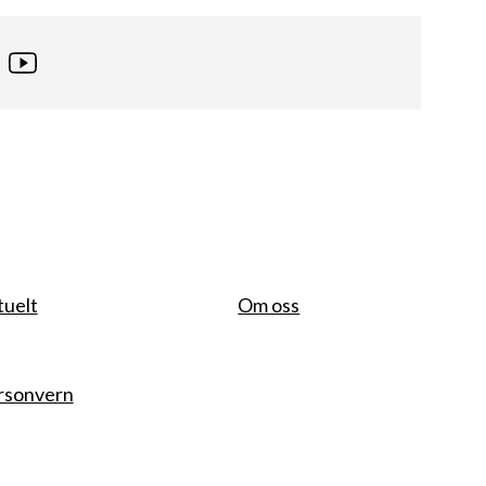
tuelt
Om oss
rsonvern