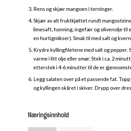
Rens og skjær mangoen i terninger.
Skjær av alt fruktkjøttet rundt mangostei
limesaft, honning, ingefær og olivenolje til 
en hurtigmikser). Smak til med salt og kver
Krydre kyllingfiletene med salt og pepper. 
varme i litt olje eller smør. Stek i ca. 2 min
etterstek i 4-6 minutter til de er gjennomst
Legg salaten over på et passende fat. Top
og kyllingen skåret i skiver. Drypp over dre
Næringsinnhold