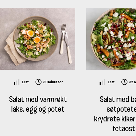
Vitamin E
Vitamin C (askorbinsyre)
Vitamin B1 (tiamin)
Riboflavin
Vitamin B3 (niacin)
Vitamin B6 (pyridoksin)
Vitamin B9 (folat)
Lett
30 minutter
Lett
35 
Kalium (K)
Salat med varmrøkt
Salat med b
Fosfor (P)
laks, egg og potet
søtpotete
Magnesium (Mg)
krydrete kiker
fetaost
Kobber (Cu)