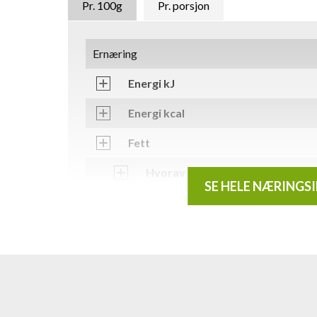
Pr. 100g
Pr. porsjon
Ernæring
Energi kJ
Energi kcal
Fett
Hvorav mettede fettsyrer
SE HELE NÆRINGS
Karbohydrater
Hvorav sukkerarter
Kostfiber
Protein