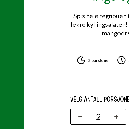
Spis hele regnbuen
lekre kyllingsalaten
mangodre
2 porsjoner
VELG ANTALL PORSJON