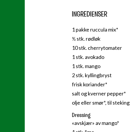
INGREDIENSER
1 pakke ruccula mix*
½ stk. rødløk
10 stk. cherrytomater
1 stk. avokado
1 stk. mango
2 stk. kyllingbryst
frisk koriander*
salt og kverner pepper*
olje eller smør*, til steking
Dressing
«avskjær» av mango*