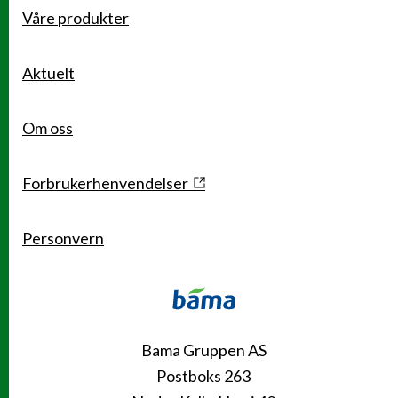
Våre produkter
Snarveier
Aktuelt
Om oss
Forbrukerhenvendelser
Personvern
Kontakt
Bama Gruppen AS
Postboks 263