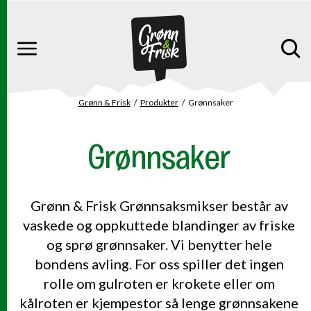
Gå til hovedinnhold
Gå til hovedmeny
Meny
Grønn & Frisk
Produkter
Grønnsaker
Du er her
Grønnsaker
Grønn & Frisk Grønnsaksmikser består av
vaskede og oppkuttede blandinger av friske
og sprø grønnsaker. Vi benytter hele
bondens avling. For oss spiller det ingen
rolle om gulroten er krokete eller om
kålroten er kjempestor så lenge grønnsakene