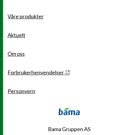
Våre produkter
Snarveier
Aktuelt
Om oss
Forbrukerhenvendelser
Personvern
Kontakt
Bama Gruppen AS