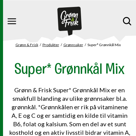
Gå til hovedinnhold
Gå til hovedmeny
Meny
Grønn & Frisk
Produkter
Grønnsaker
Super* Grønnkål Mix
Du er her
Super* Grønnkål Mix
Grønn & Frisk Super* Grønnkål Mix er en
smakfull blanding av ulike grønnsaker bl.a.
grønnkål. *Grønnkålen er rik på vitaminene
A, E og C og er samtidig en kilde til vitamin
B6, folat og kalsium. Som en del av et sunt
kosthold og en aktiv livsstil bidrar vitamin A,