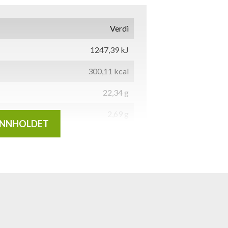
Verdi
1247,39 kJ
300,11 kcal
22,34 g
2,69 g
INNHOLDET
15,03 g
0,64 g
1,44 g
9,05 g
0,15 g