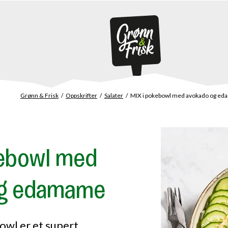
Grønn & Frisk
Oppskrifter
Salater
MIX i pokebowl med avokado og e
kebowl med
og edamame
owl er et supert