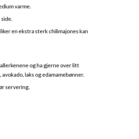
edium varme.
 side.
iker en ekstra sterk chilimajones kan
allerkenene og ha gjerne over litt
k, avokado, laks og edamamebønner.
ør servering.