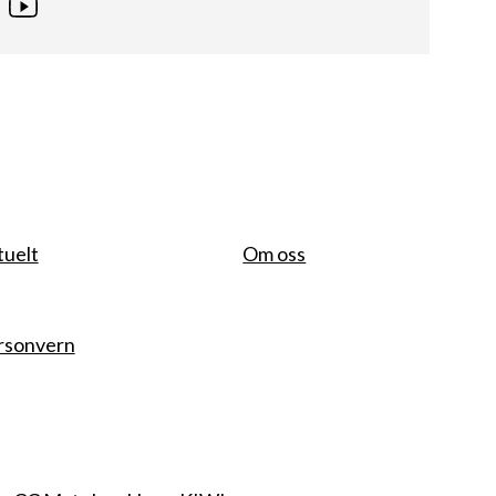
tuelt
Om oss
rsonvern