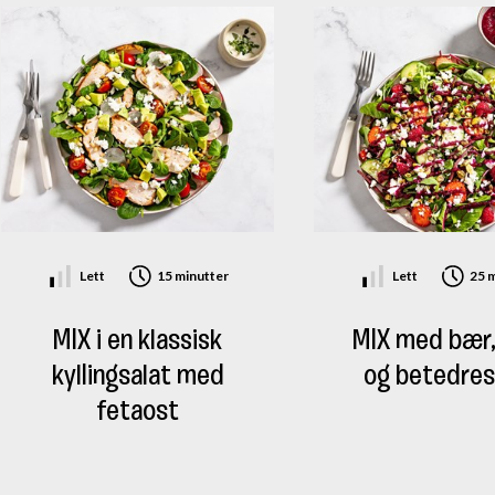
Vitamin D
Vitamin E
Vitamin B1 (tiamin)
Riboflavin
Vitamin B3 (niacin)
Vitamin B6 (pyridoksin)
Lett
15 minutter
Lett
25 
Vitamin B9 (folat)
MIX i en klassisk
MIX med bær,
Kalium (K)
kyllingsalat med
og betedres
Fosfor (P)
fetaost
Magnesium (Mg)
Jern (Fe)