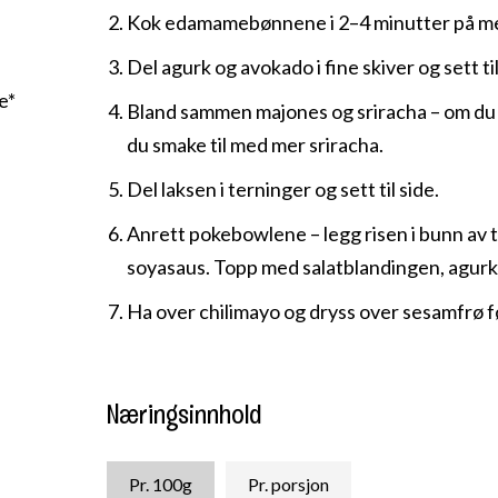
Kok edamamebønnene i 2–4 minutter på m
Del agurk og avokado i fine skiver og sett til
e*
Bland sammen majones og sriracha – om du l
du smake til med mer sriracha.
Del laksen i terninger og sett til side.
Anrett pokebowlene – legg risen i bunn av t
soyasaus. Topp med salatblandingen, agur
Ha over chilimayo og dryss over sesamfrø f
Næringsinnhold
Pr. 100g
Pr. porsjon