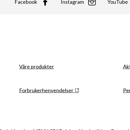
Facebook
Instagram
YouTube
Våre produkter
Ak
Snarveier
Forbrukerhenvendelser
Pe