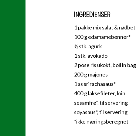
INGREDIENSER
1 pakke mix salat & rødbet
100 g edamamebønner*
½ stk. agurk
1 stk. avokado
2 pose ris ukokt, boil in bag
200 g majones
1 ss srirachasaus*
400 g laksefileter, loin
sesamfrø*, til servering
soyasaus*, til servering
*ikke næringsberegnet