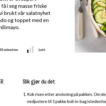
få i seg masse friske
vi brukt vår salatnyhet
ado og toppet med en
hilimayo.
35 minutter
Lett
ER
Slik gjør du det
Kok risen etter anvisning på pakken. Om der
nedjustere til 1 pakke boil-in-bag istedenfo