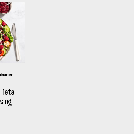
3,41 µg
(68% *)
4,67 alfa-TE
(38% *)
0,13 mg
(11% *)
0,05 mg
(3% *)
3,82 mg
(23% *)
0,34 mg
(23% *)
minutter
12,88 µg
(6% *)
 feta
310,91 mg
(15% *)
sing
149,12 mg
(21% *)
37,86 mg
(10% *)
0,53 mg
(3% *)