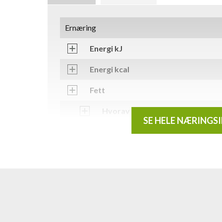
Ernæring
Energi kJ
Energi kcal
Fett
Hvorav mettede fettsyrer
SE HELE NÆRINGS
Karbohydrater
Hvorav sukkerarter
Kostfiber
Protein
Salt