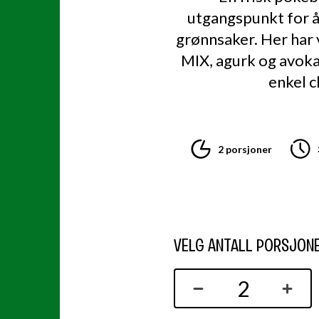
utgangspunkt for å 
grønnsaker. Her har 
MIX, agurk og avok
enkel c
2 porsjoner
VELG ANTALL PORSJON