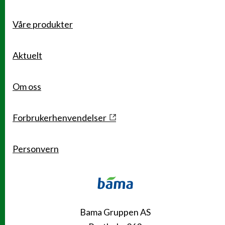
Våre produkter
Snarveier
Aktuelt
Om oss
Forbrukerhenvendelser
Personvern
Kontakt
Bama Gruppen AS