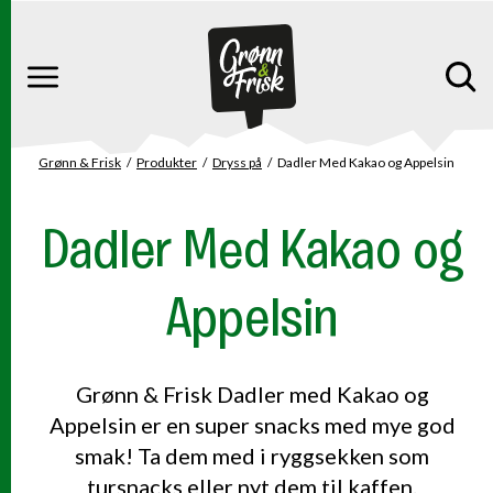
Gå til hovedinnhold
Gå til hovedmeny
Meny
Grønn & Frisk
Produkter
Dryss på
Dadler Med Kakao og Appelsin
Du er her
Dadler Med Kakao og
Appelsin
Grønn & Frisk Dadler med Kakao og
Appelsin er en super snacks med mye god
smak! Ta dem med i ryggsekken som
tursnacks eller nyt dem til kaffen.