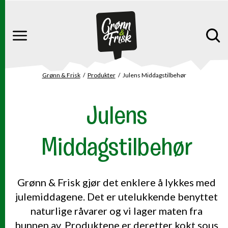
Gå til hovedinnhold
Gå til hovedmeny
Meny
Grønn & Frisk
Produkter
Julens Middagstilbehør
Du er her
Julens
Middagstilbehør
Grønn & Frisk gjør det enklere å lykkes med
julemiddagene. Det er utelukkende benyttet
naturlige råvarer og vi lager maten fra
bunnen av. Produktene er deretter kokt sous