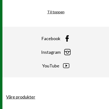
Til toppen
Facebook
Instagram
YouTube
Våre produkter
Snarveier