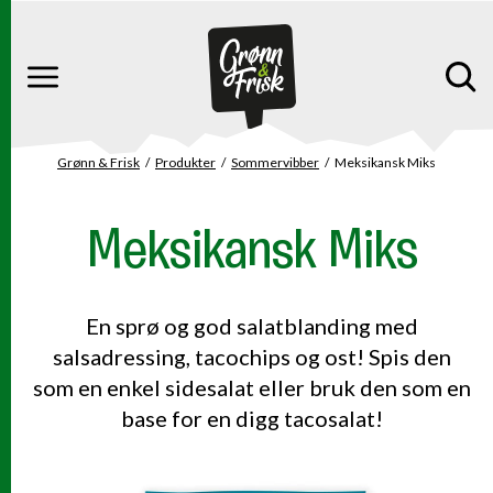
Gå til hovedinnhold
Gå til hovedmeny
Meny
Grønn & Frisk
Produkter
Sommervibber
Meksikansk Miks
Du er her
Meksikansk Miks
En sprø og god salatblanding med
salsadressing, tacochips og ost! Spis den
som en enkel sidesalat eller bruk den som en
base for en digg tacosalat!