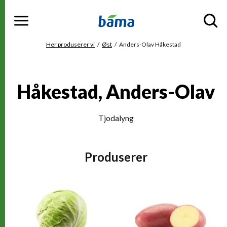
Meny
Gå til hovedinnhold
Gå til hovedmeny
Du er her
Her produserer vi
Øst
Anders-Olav Håkestad
Håkestad, Anders-Olav
Tjodalyng
Produserer