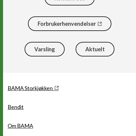
Forbrukerhenvendelser
Varsling
Aktuelt
Snarveier
BAMA Storkjøkken
Bendit
Om BAMA