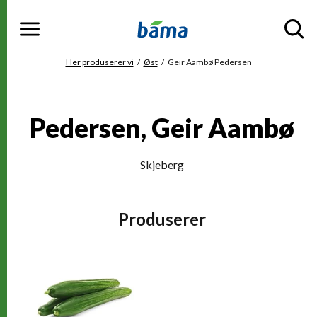
Meny
Gå til hovedinnhold
Gå til hovedmeny
Du er her
Her produserer vi
Øst
Geir Aambø Pedersen
Pedersen, Geir Aambø
Skjeberg
Produserer