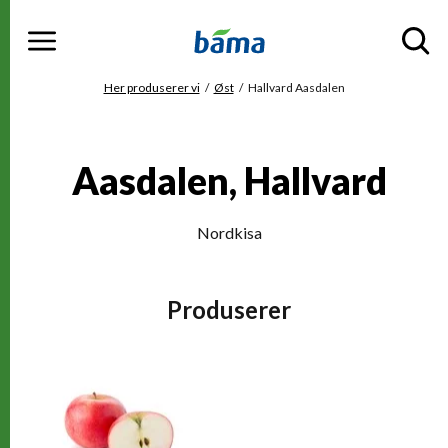
Meny
Gå til hovedinnhold
Gå til hovedmeny
Du er her
Her produserer vi
Øst
Hallvard Aasdalen
Aasdalen, Hallvard
Nordkisa
Produserer