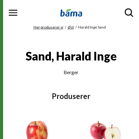
Meny
Gå til hovedinnhold
Gå til hovedmeny
Du er her
Her produserer vi
Øst
Harald Inge Sand
Sand, Harald Inge
Berger
Produserer