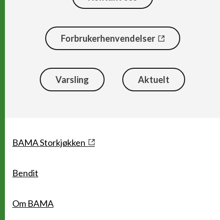
Forbrukerhenvendelser
Varsling
Aktuelt
Snarveier
BAMA Storkjøkken
Bendit
Om BAMA