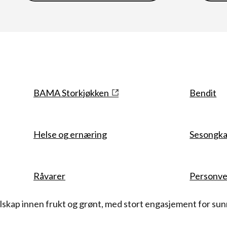
Snarveier
BAMA Storkjøkken
Bendit
Helse og ernæring
Sesongka
Råvarer
Personve
skap innen frukt og grønt, med stort engasjement for sunn 