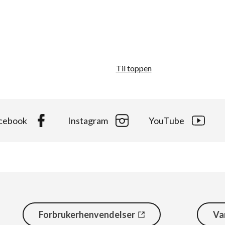
Til toppen
cebook
Instagram
YouTube
Forbrukerhenvendelser
Va