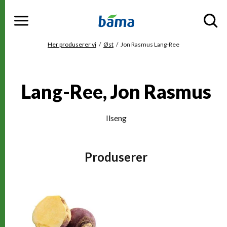
Meny
Gå til hovedinnhold
Gå til hovedmeny
Du er her
Her produserer vi
Øst
Jon Rasmus Lang-Ree
Lang-Ree, Jon Rasmus
Ilseng
Produserer