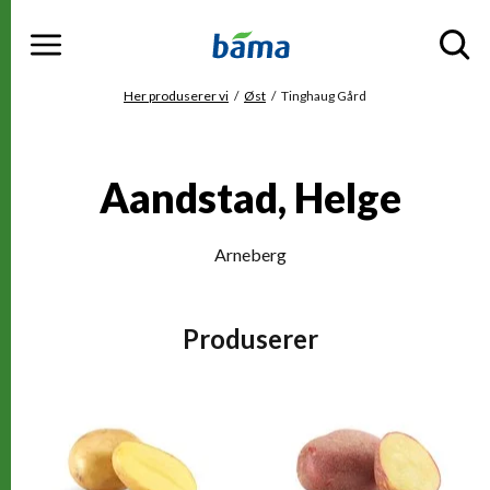
Meny
Gå til hovedinnhold
Gå til hovedmeny
Du er her
Her produserer vi
Øst
Tinghaug Gård
Aandstad, Helge
Arneberg
Produserer