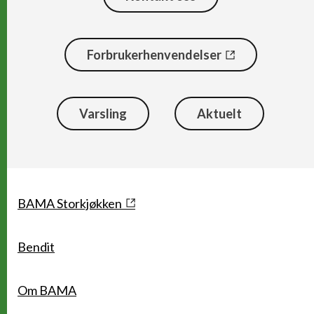
Forbrukerhenvendelser
Varsling
Aktuelt
Snarveier
BAMA Storkjøkken
Bendit
Om BAMA