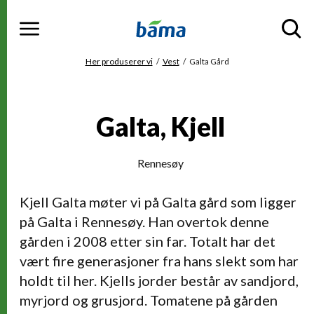
Meny
Gå til hovedinnhold
Gå til hovedmeny
Du er her
Her produserer vi
Vest
Galta Gård
Galta, Kjell
Rennesøy
Kjell Galta møter vi på Galta gård som ligger
på Galta i Rennesøy. Han overtok denne
gården i 2008 etter sin far. Totalt har det
vært fire generasjoner fra hans slekt som har
holdt til her. Kjells jorder består av sandjord,
myrjord og grusjord. Tomatene på gården