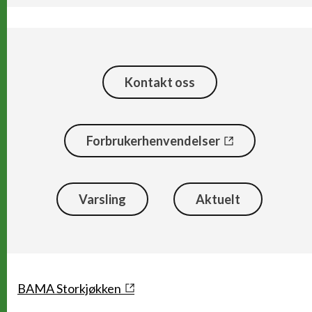
Kontakt oss
Forbrukerhenvendelser
Varsling
Aktuelt
Snarveier
BAMA Storkjøkken