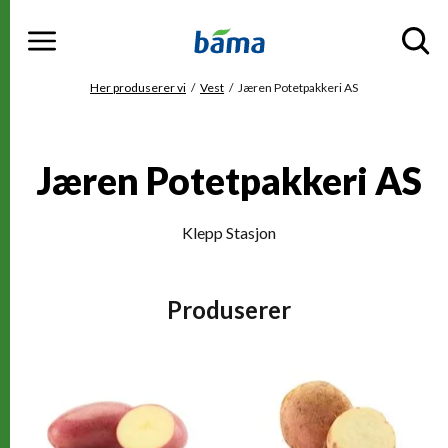
Meny
Gå til hovedinnhold
Gå til hovedmeny
Du er her
Her produserer vi
Vest
Jæren Potetpakkeri AS
Jæren Potetpakkeri AS
Klepp Stasjon
Produserer