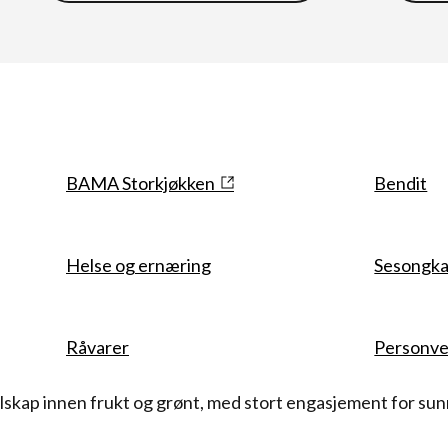
Snarveier
BAMA Storkjøkken
Bendit
Helse og ernæring
Sesongka
Råvarer
Personve
skap innen frukt og grønt, med stort engasjement for sunn 