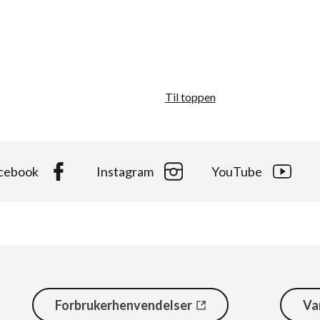
Til toppen
cebook
Instagram
YouTube
Forbrukerhenvendelser
Va