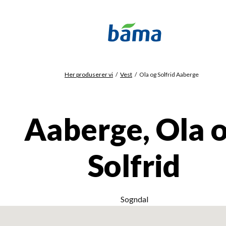
Her produserer vi
Vest
Ola og Solfrid Aaberge
Aaberge, Ola 
Solfrid
Sogndal