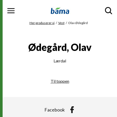
Meny
Gå til hovedinnhold
Gå til hovedmeny
Du er her
Her produserer vi
Vest
Olav Ødegård
Ødegård, Olav
Lærdal
Til toppen
Facebook