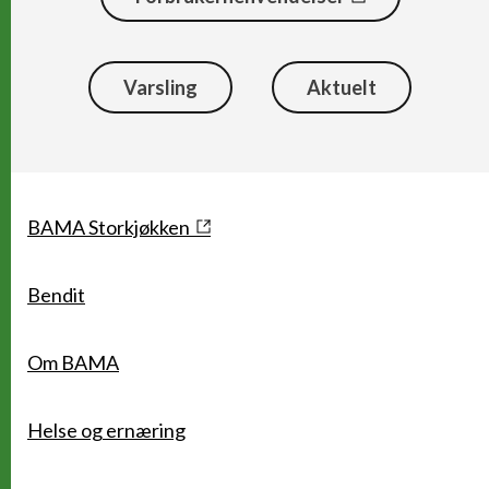
Varsling
Aktuelt
Snarveier
BAMA Storkjøkken
Bendit
Om BAMA
Helse og ernæring