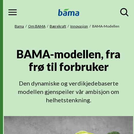
Meny
Gå til hovedinnhold
Gå til hovedmeny
Du er her
Bama
Om BAMA
Bærekraft
Innovasjon
BAMA-Modellen
BAMA-modellen, fra
frø til forbruker
Den dynamiske og verdikjedebaserte
modellen gjenspeiler vår ambisjon om
helhetstenkning.