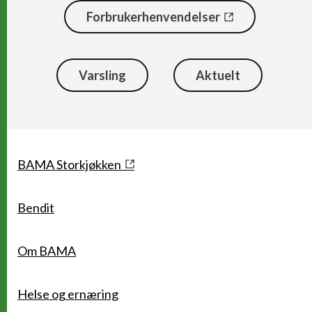
Forbrukerhenvendelser
Varsling
Aktuelt
Snarveier
BAMA Storkjøkken
Bendit
Om BAMA
Helse og ernæring