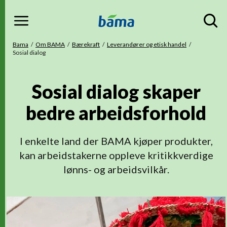
Meny
Gå til hovedinnhold
Gå til hovedmeny
Du er her
Bama
Om BAMA
Bærekraft
Leverandører og etisk handel
Sosial dialog
Sosial dialog skaper
bedre arbeidsforhold
I enkelte land der BAMA kjøper produkter,
kan arbeidstakerne oppleve kritikkverdige
lønns- og arbeidsvilkår.