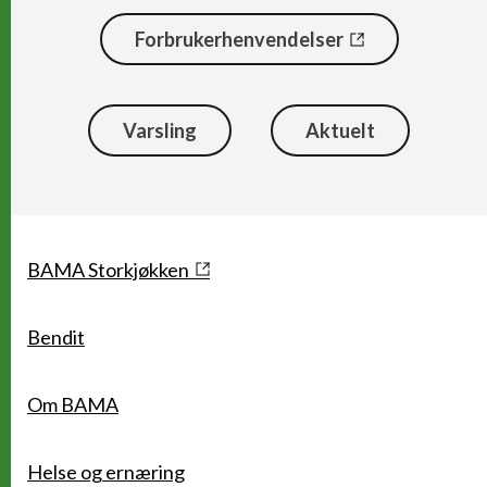
Forbrukerhenvendelser
Varsling
Aktuelt
Snarveier
BAMA Storkjøkken
Bendit
Om BAMA
Helse og ernæring