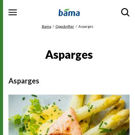
Meny
Gå til hovedinnhold
Gå til hovedmeny
Du er her
Bama
Oppskrifter
Asparges
Asparges
Asparges