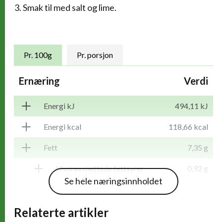
Smak til med salt og lime.
Næringsinnhold
Pr. 100g
Pr. porsjon
Ernæring
Verdi
Energi kJ
494,11 kJ
Energi kcal
118,66 kcal
Fett
7,35 g
Hvorav mettede fettsyrer
0,92 g
Se hele næringsinnholdet
Karbohydrater
11,14 g
Relaterte artikler
Hvorav sukkerarter
10,84 g