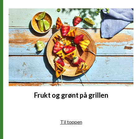
Kostfiber
2,07 g
Protein
1,07 g
Kobber (Cu)
0,11 mg
(11% *)
Frukt og grønt på grillen
Til toppen