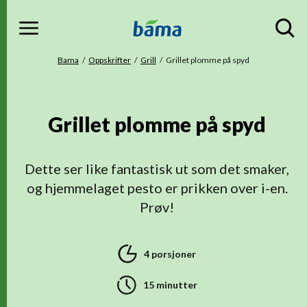
Meny
Gå til hovedinnhold
Gå til hovedmeny
Du er her
Bama
Oppskrifter
Grill
Grillet plomme på spyd
Grillet plomme på spyd
Dette ser like fantastisk ut som det smaker,
og hjemmelaget pesto er prikken over i-en.
Prøv!
4 porsjoner
15 minutter