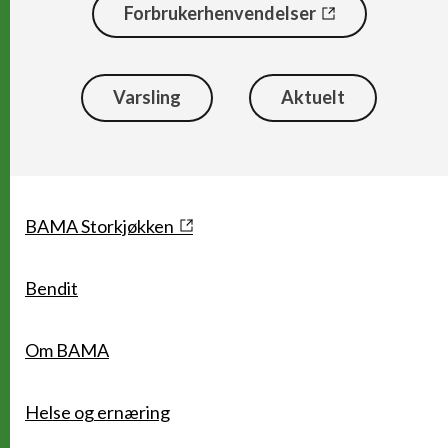
Forbrukerhenvendelser
Varsling
Aktuelt
Snarveier
BAMA Storkjøkken
Bendit
Om BAMA
Helse og ernæring