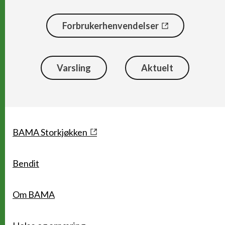
Forbrukerhenvendelser
Varsling
Aktuelt
Snarveier
BAMA Storkjøkken
Bendit
Om BAMA