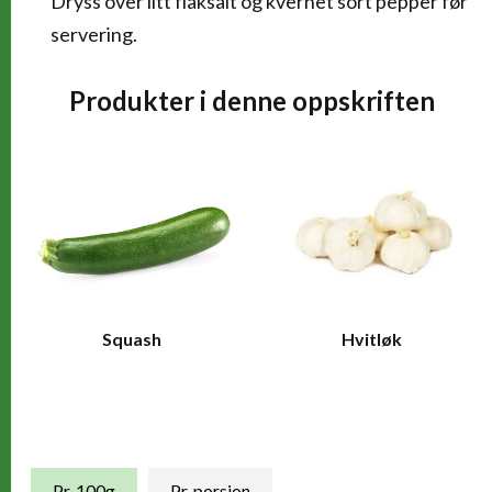
Dryss over litt flaksalt og kvernet sort pepper før
servering.
Produkter i denne oppskriften
Squash
Hvitløk
Næringsinnhold
Pr. 100g
Pr. porsjon