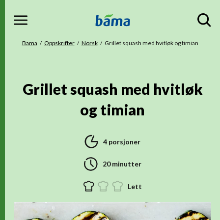
Meny
Gå til hovedinnhold
Gå til hovedmeny
Du er her
Bama
Oppskrifter
Norsk
Grillet squash med hvitløk og timian
Grillet squash med hvitløk
og timian
4 porsjoner
20 minutter
Lett