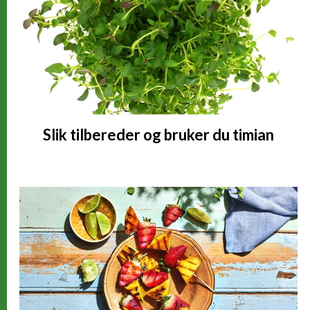
Vitamin E
2,22 alfa-TE
(18% *)
Vitamin K
14,12 µg
(18% *)
Slik tilbereder og bruker du timian