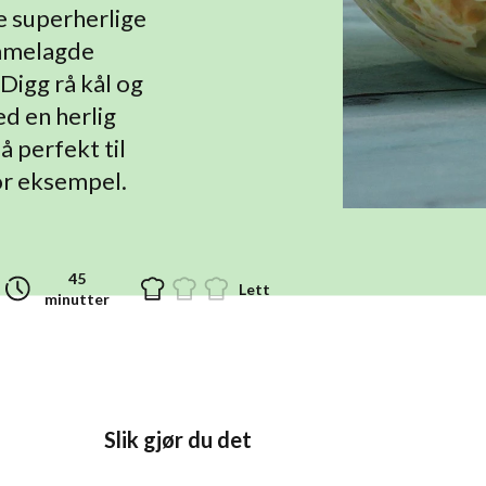
e superherlige
mmelagde
Digg rå kål og
ed en herlig
å perfekt til
for eksempel.
45
Lett
minutter
Slik gjør du det