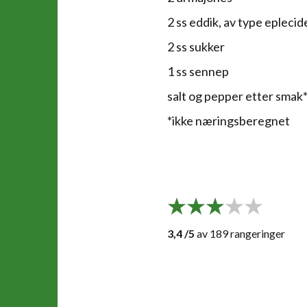
2 ss eddik, av type eplecid
2 ss sukker
1 ss sennep
salt og pepper etter smak
*ikke næringsberegnet
Rangér denn
Rangér denne oppskriften
1 av 5 stjerner
2 av 5 stjerner
3 av 5 stjerner
4 av 5 stjerner
5 av 5 stjerne
3,4 /5
av
189
rangeringer