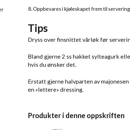
Oppbevares i kjøleskapet frem til servering
er
Tips
Dryss over finsnittet vårløk før serveri
*
Bland gjerne 2 ss hakket sylteagurk elle
hvis du ønsker det.
Erstatt gjerne halvparten av majonesen 
e oppskriften
en «lettere» dressing.
r
Produkter i denne oppskriften