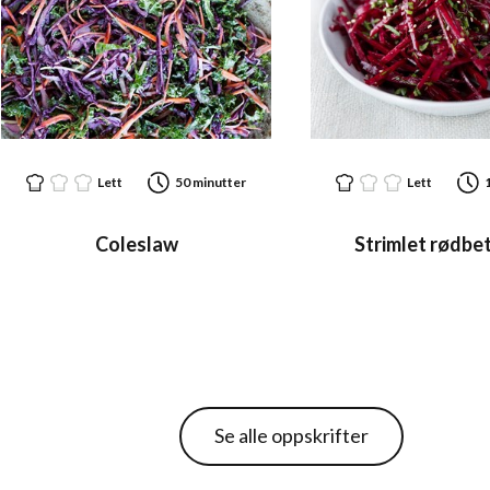
Vitamin A
Vitamin E
Vitamin K
Lett
50 minutter
Lett
Vitamin C (askorbinsyre)
Coleslaw
Strimlet rødbe
Vitamin B1 (tiamin)
Vitamin B6 (pyridoksin)
Vitamin B9 (folat)
Kalium (K)
Se alle oppskrifter
Kalsium (Ca)