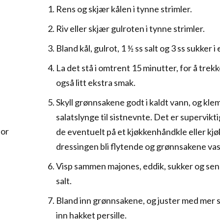
Rens og skjær kålen i tynne strimler.
Riv eller skjær gulroten i tynne strimler.
Bland kål, gulrot, 1 ½ ss salt og 3 ss sukker i 
La det stå i omtrent 15 minutter, for å trekk
også litt ekstra smak.
Skyll grønnsakene godt i kaldt vann, og klem
salatslynge til sistnevnte. Det er supervikti
tor
de eventuelt på et kjøkkenhåndkle eller kjø
dressingen bli flytende og grønnsakene va
Visp sammen majones, eddik, sukker og sen
salt.
Bland inn grønnsakene, og juster med mer 
inn hakket persille.