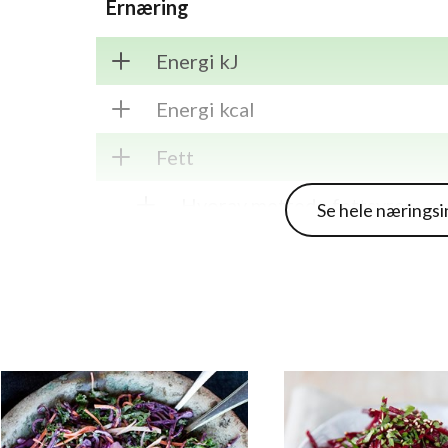
Ernæring
Energi kJ
Energi kcal
Fett
Hvorav mettede fettsyrer
Se hele nærings
Karbohydrater
Hvorav sukkerarter
Kostfiber
Protein
Salt