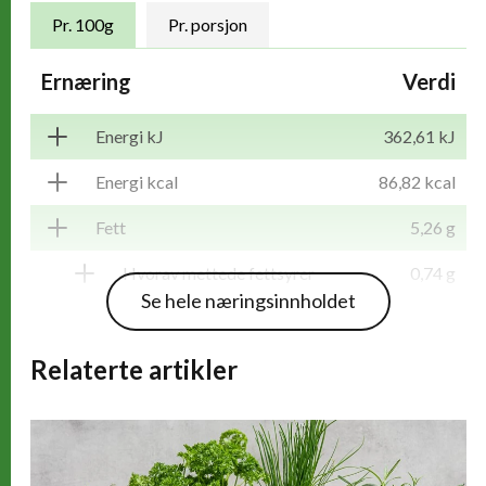
Næringsinnhold
Pr. 100g
Pr. porsjon
Ernæring
Verdi
Energi kJ
362,61 kJ
Energi kcal
86,82 kcal
Fett
5,26 g
Hvorav mettede fettsyrer
0,74 g
Se hele næringsinnholdet
Karbohydrater
8,83 g
Relaterte artikler
Hvorav sukkerarter
8,83 g
Kostfiber
1,88 g
Protein
0,14 g