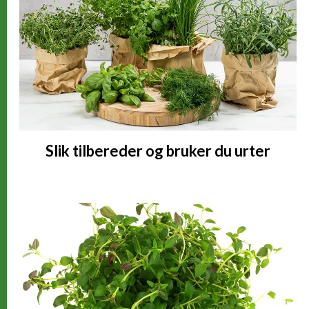
Vitamin A
375,69 RAE
(46% *)
Vitamin E
1,15 alfa-TE
(9% *)
Vitamin B9 (folat)
22,6 µg
(11% *)
Kalium (K)
201,23 mg
(10% *)
Slik tilbereder og bruker du urter