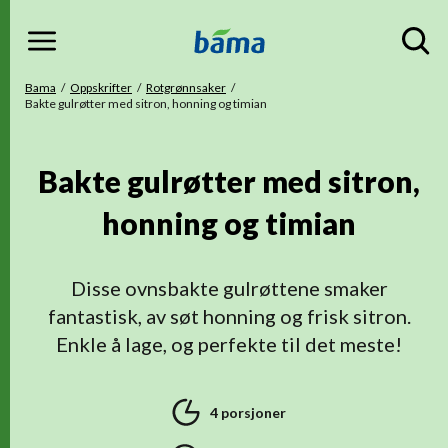
Meny
Gå til hovedinnhold
Gå til hovedmeny
Du er her
Bama
Oppskrifter
Rotgrønnsaker
Bakte gulrøtter med sitron, honning og timian
Bakte gulrøtter med sitron,
honning og timian
Disse ovnsbakte gulrøttene smaker
fantastisk, av søt honning og frisk sitron.
Enkle å lage, og perfekte til det meste!
4 porsjoner