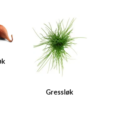
øk
Gressløk