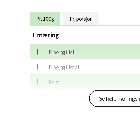
Pr. 100g
Pr. porsjon
Ernæring
Energi kJ
Energi kcal
Fett
Hvorav mettede fettsyrer
Se hele nærings
Karbohydrater
Hvorav sukkerarter