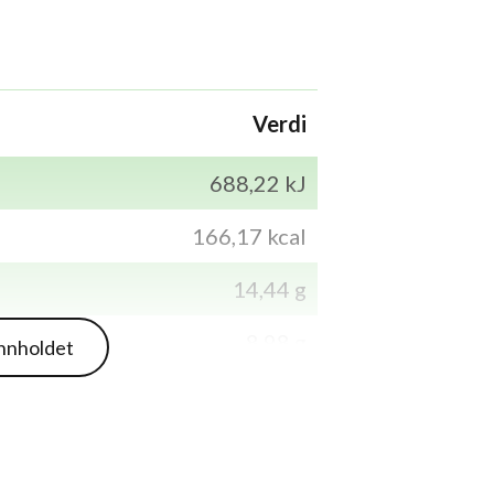
Verdi
688,22 kJ
166,17 kcal
14,44 g
8,98 g
innholdet
5,51 g
2,47 g