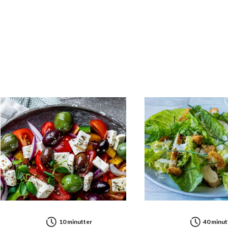
Vitamin B9 (folat)
Kalium (K)
Kalsium (Ca)
Fosfor (P)
Magnesium (Mg)
Jern (Fe)
Kobber (Cu)
10 minutter
40 minut