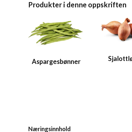
Produkter i denne oppskriften
e oppskriften
r
Sjalottl
Aspargesbønner
Næringsinnhold