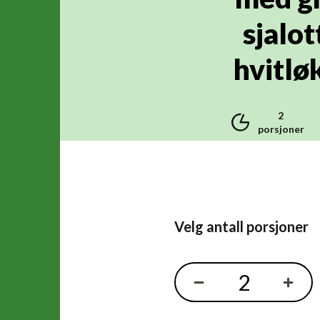
sjalot
hvitlø
2
porsjoner
Velg antall porsjoner