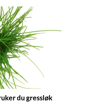
Kostfiber
Protein
Salt
Vitamin A
Vitamin D
Vitamin E
Vitamin K
Vitamin C (askorbinsyre)
bruker du gressløk
Vitamin B1 (tiamin)
Vitamin B6 (pyridoksin)