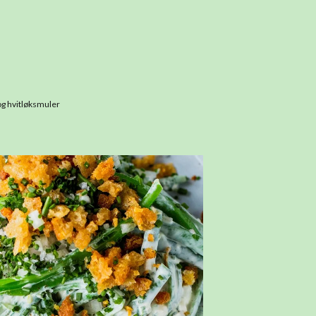
og hvitløksmuler