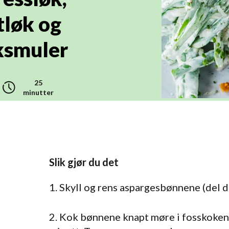
tløk og
ksmuler
25
minutter
Slik gjør du det
1. Skyll og rens aspargesbønnene (del de
2. Kok bønnene knapt møre i fosskokend