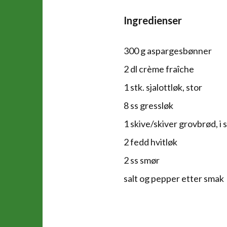
Ingredienser
300 g aspargesbønner
2 dl crème fraîche
1 stk. sjalottløk, stor
8 ss gressløk
1 skive/skiver grovbrød, i 
2 fedd hvitløk
2 ss smør
salt og pepper etter smak