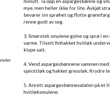
minutt. Ta opp en aspargesbønne og sma
mye, men heller ikke for lite. Avkjøl str
bevarer sin sprøhet og flotte grønnfarg
renne godt av seg.
3. Smørstek smulene gylne og sprø i en
varme. Tilsett finhakket hvitløk underv
klype salt.
smuler
4. Vend aspargesbønnene sammen med c
sjalottløk og hakket gressløk. Krydre l
5. Anrett aspargesbønnesalaten på et li
hvitløksmulene.