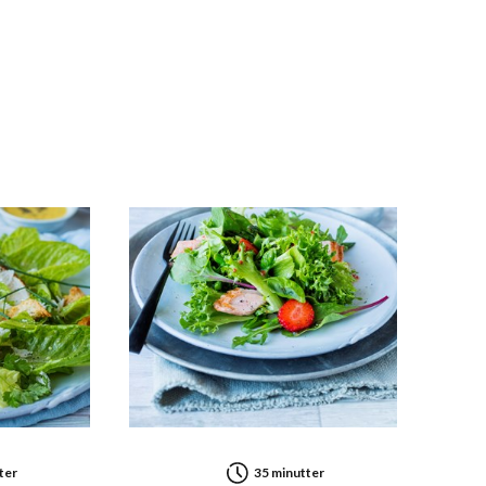
34,99 µg
(17% *)
211,98 mg
(10% *)
58,54 mg
(7% *)
60,44 mg
(8% *)
20,81 mg
(5% *)
0,88 mg
(6% *)
0,06 mg
(5% *)
ter
35 minutter