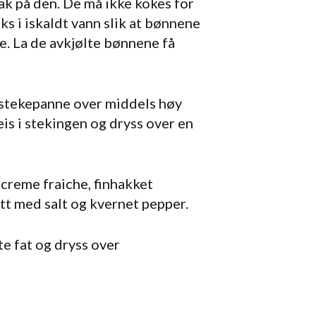
k på den. De må ikke kokes for
aks i iskaldt vann slik at bønnene
e. La de avkjølte bønnene få
 stekepanne over middels høy
eis i stekingen og dryss over en
reme fraiche, finhakket
ett med salt og kvernet pepper.
te fat og dryss over