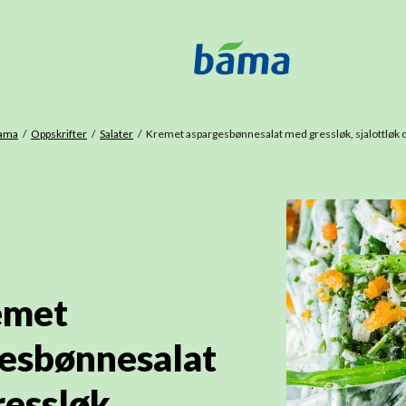
ama
Oppskrifter
Salater
Kremet aspargesbønnesalat med gressløk, sjalottløk 
emet
esbønnesalat
essløk,