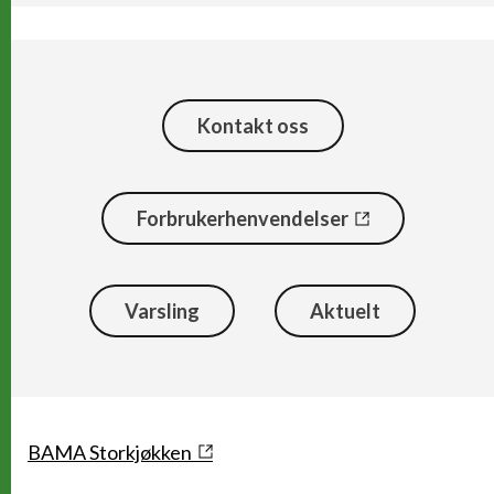
Kontakt oss
Forbrukerhenvendelser
Varsling
Aktuelt
Snarveier
BAMA Storkjøkken