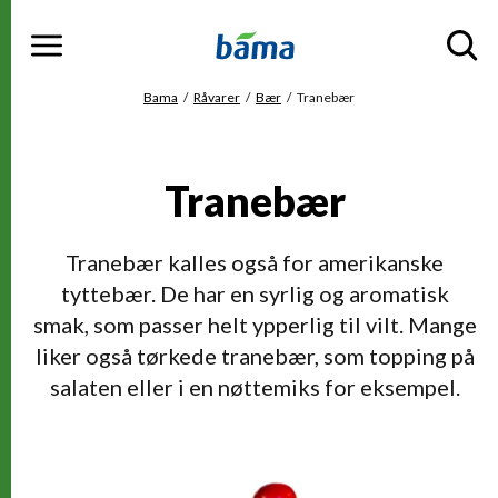
Meny
Gå til hovedinnhold
Gå til hovedmeny
Du er her
Bama
Råvarer
Bær
Tranebær
Tranebær
Tranebær kalles også for amerikanske
tyttebær. De har en syrlig og aromatisk
smak, som passer helt ypperlig til vilt. Mange
liker også tørkede tranebær, som topping på
salaten eller i en nøttemiks for eksempel.