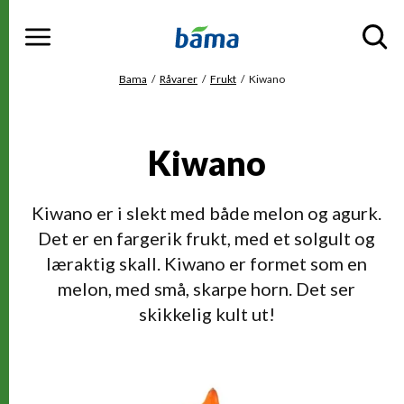
Meny
Gå til hovedinnhold
Gå til hovedmeny
Du er her
Bama
Råvarer
Frukt
Kiwano
Kiwano
Kiwano er i slekt med både melon og agurk.
Det er en fargerik frukt, med et solgult og
læraktig skall. Kiwano er formet som en
melon, med små, skarpe horn. Det ser
skikkelig kult ut!