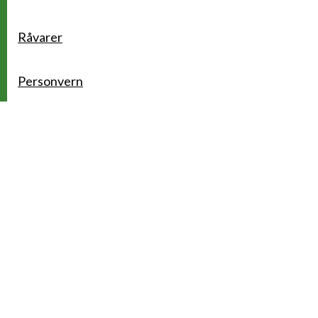
Råvarer
Personvern
Idrettsfrukt
Kontakt
BAMA Gruppen AS
Postboks 263
Nedre Kalbakkvei 40
Oslo, 0614 Oslo
Tlf.: 22 88 05 00