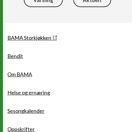
Snarveier
BAMA Storkjøkken
Bendit
Om BAMA
Helse og ernæring
Sesongkalender
Oppskrifter