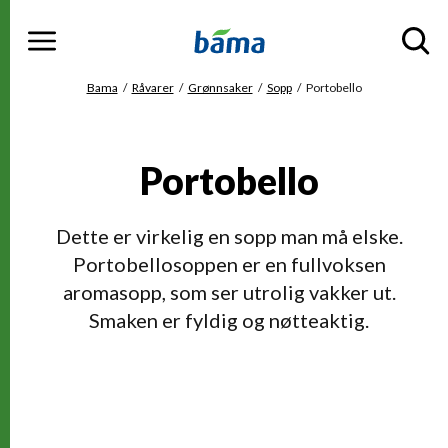
Meny
Gå til hovedinnhold
Gå til hovedmeny
Du er her
Bama
Råvarer
Grønnsaker
Sopp
Portobello
Portobello
Dette er virkelig en sopp man må elske.
Portobellosoppen er en fullvoksen
aromasopp, som ser utrolig vakker ut.
Smaken er fyldig og nøtteaktig.