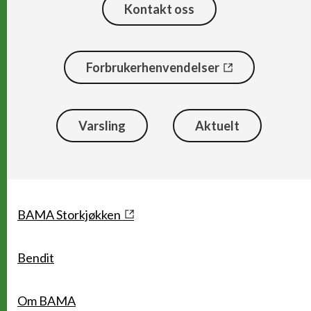
Kontakt oss
Forbrukerhenvendelser
Varsling
Aktuelt
Snarveier
BAMA Storkjøkken
Bendit
Om BAMA