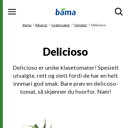
Meny
Gå til hovedinnhold
Gå til hovedmeny
Du er her
Bama
Råvarer
Grønnsaker
Tomater
Delicioso
Delicioso
Delicioso er unike klasetomater! Spesielt
utvalgte, rett og slett fordi de har en helt
innmari god smak. Bare prøv en delicoso-
tomat, så skjønner du hvorfor. Nam!