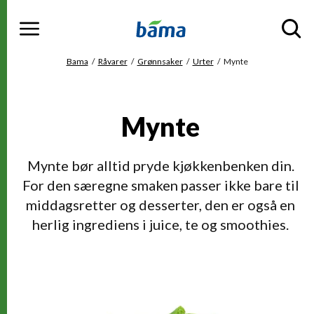
Meny
Gå til hovedinnhold
Gå til hovedmeny
Du er her
Bama
Råvarer
Grønnsaker
Urter
Mynte
Mynte
Mynte bør alltid pryde kjøkkenbenken din.
For den særegne smaken passer ikke bare til
middagsretter og desserter, den er også en
herlig ingrediens i juice, te og smoothies.