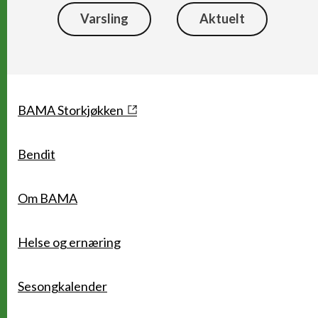
Varsling
Aktuelt
Snarveier
BAMA Storkjøkken
Bendit
Om BAMA
Helse og ernæring
Sesongkalender