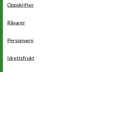
Oppskrifter
Råvarer
Personvern
Idrettsfrukt
Kontakt
BAMA Gruppen AS
Postboks 263
Nedre Kalbakkvei 40
Oslo, 0614 Oslo
Tlf.: 22 88 05 00