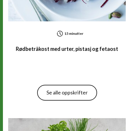
15 minutter
Rødbetråkost med urter, pistasj og fetaost
Se alle oppskrifter
Relaterte artikler