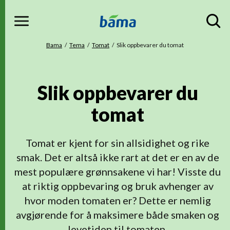
Meny
Gå til hovedinnhold
Gå til hovedmeny
Du er her
Bama
Tema
Tomat
Slik oppbevarer du tomat
Slik oppbevarer du
tomat
Tomat er kjent for sin allsidighet og rike
smak. Det er altså ikke rart at det er en av de
mest populære grønnsakene vi har! Visste du
at riktig oppbevaring og bruk avhenger av
hvor moden tomaten er? Dette er nemlig
avgjørende for å maksimere både smaken og
levetiden til tomaten.