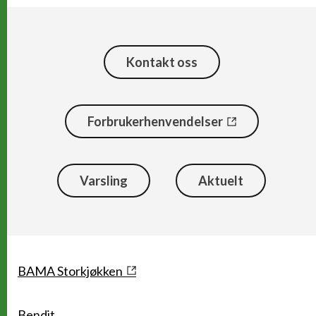
Kontakt oss
Forbrukerhenvendelser
Varsling
Aktuelt
Snarveier
BAMA Storkjøkken
Bendit