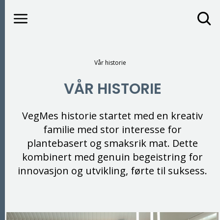
Meny
Gå til hovedinnhold
Gå til hovedmeny
Du er her
Vår historie
VÅR HISTORIE
VegMes historie startet med en kreativ
familie med stor interesse for
plantebasert og smaksrik mat. Dette
kombinert med genuin begeistring for
innovasjon og utvikling, førte til suksess.