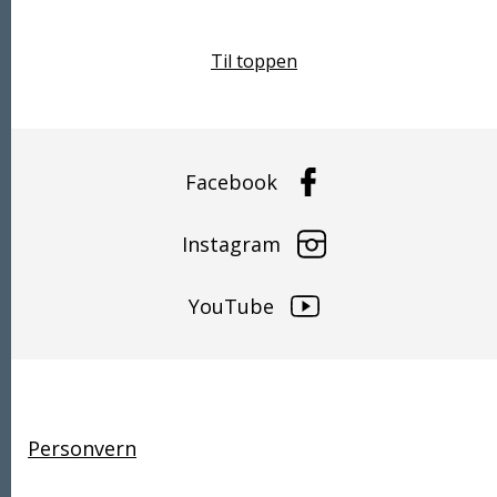
Til toppen
Facebook
Instagram
YouTube
Snarveier
Personvern